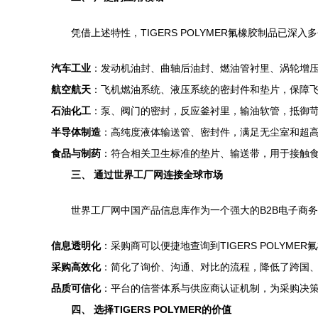
凭借上述特性，TIGERS POLYMER氟橡胶制品已深
汽车工业
：发动机油封、曲轴后油封、燃油管衬里、涡轮增
航空航天
：飞机燃油系统、液压系统的密封件和垫片，保障
石油化工
：泵、阀门的密封，反应釜衬里，输油软管，抵御
半导体制造
：高纯度液体输送管、密封件，满足无尘室和超
食品与制药
：符合相关卫生标准的垫片、输送带，用于接触
三、 通过世界工厂网连接全球市场
世界工厂网中国产品信息库作为一个强大的B2B电子商务平
信息透明化
：采购商可以便捷地查询到TIGERS POLY
采购高效化
：简化了询价、沟通、对比的流程，降低了跨国
品质可信化
：平台的信誉体系与供应商认证机制，为采购决
四、 选择TIGERS POLYMER的价值