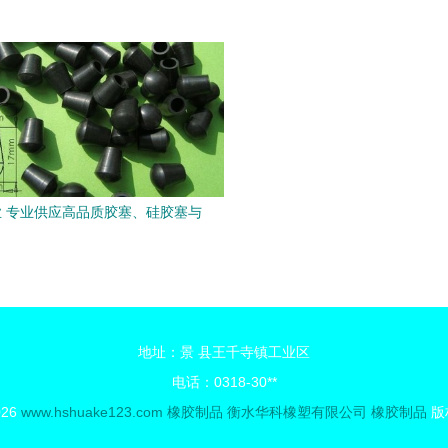
品质典范
SGJL851橡胶制品的价格、厂
全解析
 专业供应高品质胶塞、硅胶塞与
橡胶塞，价格实惠 |
地址：景 县王千寺镇工业区
电话：0318-30**
026
www.hshuake123.com
橡胶制品
衡水华科橡塑有限公司
橡胶制品
版