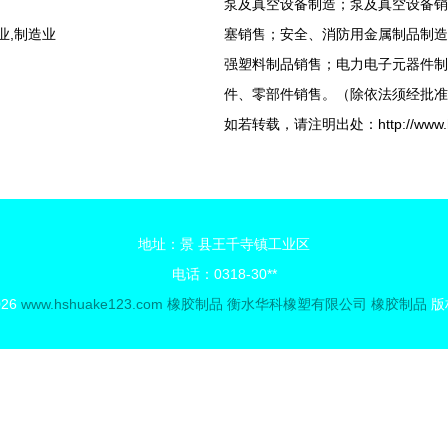
泵及真空设备制造；泵及真空设备销
业,制造业
塞销售；安全、消防用金属制品制造
强塑料制品销售；电力电子元器件制
件、零部件销售。（除依法须经批准
如若转载，请注明出处：http://www.hshua
地址：景 县王千寺镇工业区
电话：0318-30**
026
www.hshuake123.com
橡胶制品
衡水华科橡塑有限公司
橡胶制品
版