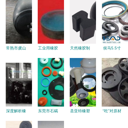
常熟市虞山
工业用橡胶
天然橡胶制
侯马5.5寸
镇东南橡胶
制品批发
品配方中必
钻杆护箍厂
制品厂 精
如何选择优
须使用炭黑
家直销 橡
工品质驱动
质可靠的厂
吗？——解
胶制品的可
橡塑生态创
家货源与供
析橡胶制品
靠之选
新
应信息
的补强与颜
色选择
深度解析橡
东莞市石碣
圣亚特橡塑
“吃”对原材
胶充气芯模
惠尔美硅橡
制品厂 品
料，尼龙橡