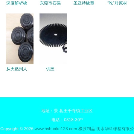
深度解析橡
东莞市石碣
圣亚特橡塑
“吃”对原材
胶充气芯模
惠尔美硅橡
制品厂 品
料，尼龙橡
衡水伟建厂
胶制品厂
质为本的橡
塑厂实
家如何在行
专业批发与
胶制品创新
现“绿色瘦
业上游取得
订制硅胶零
引领者
身”
优势
部件的优质
选择
从天然到人
供应
工 橡胶制
TIGERS
品的世界巡
POLYMER
礼
氟橡胶制品
卓越性能助
地址：景 县王千寺镇工业区
力工业创新
电话：0318-30**
Copyright © 2026
www.hshuake123.com
橡胶制品
衡水华科橡塑有限公