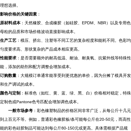
理想选择。
影响价格的关键因素
：
原材料成本
：天然橡胶、合成橡胶（如硅胶、EPDM、NBR）以及专用色
母粒的品质和市场价格波动直接影响成本。
生产工艺
：模压、挤出、注塑等不同工艺的复杂程度和能耗不同。色彩均
匀度要求高、形状复杂的产品成本相应更高。
性能要求
：是否需要额外的耐高低温、耐油、耐臭氧、抗紫外线等特殊性
能，添加的助剂和配方调整会增加成本。
订购数量
：大规模订单通常能享受到更优惠的单价，因为分摊了模具开发
和生产调试的成本。
颜色与定制
：标准色（如红、黄、蓝、绿、黑、白）价格相对稳定，特殊
定制色或Pantone色号匹配会增加调色成本。
一般市场参考
：彩色橡塑制品的价格区间非常广泛，从每公斤十几元
到上百元不等。例如，普通彩色橡胶板/条可能每公斤在20-50元，而高性
能的彩色硅胶制品可能达到每公斤80-150元或更高。具体需根据产品规