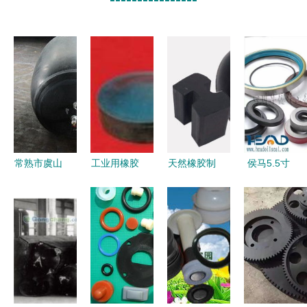
常熟市虞山
工业用橡胶
天然橡胶制
侯马5.5寸
镇东南橡胶
制品批发
品配方中必
钻杆护箍厂
制品厂 精
如何选择优
须使用炭黑
家直销 橡
工品质驱动
质可靠的厂
吗？——解
胶制品的可
橡塑生态创
家货源与供
析橡胶制品
靠之选
新
应信息
的补强与颜
色选择